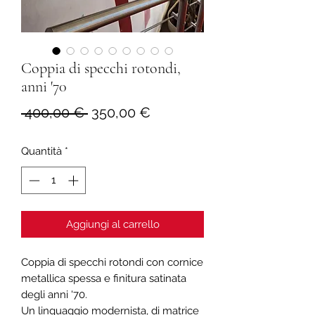
Coppia di specchi rotondi,
anni '70
Prezzo
Prezzo
 400,00 € 
350,00 €
regolare
scontato
Quantità
*
Aggiungi al carrello
Coppia di specchi rotondi con cornice
metallica spessa e finitura satinata
degli anni '70.
Un linguaggio modernista, di matrice