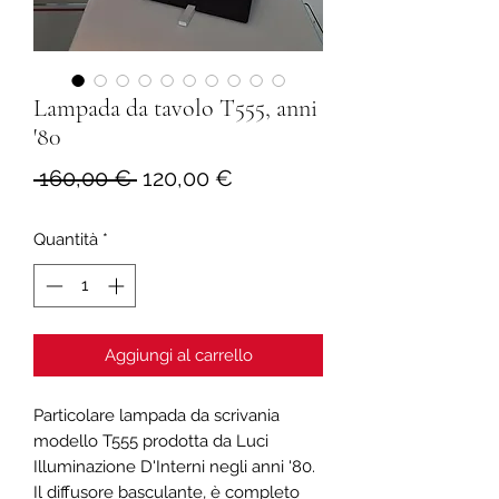
Lampada da tavolo T555, anni
'80
Prezzo
Prezzo
 160,00 € 
120,00 €
regolare
scontato
Quantità
*
Aggiungi al carrello
Particolare lampada da scrivania
modello T555 prodotta da Luci
Illuminazione D'Interni negli anni '80.
Il diffusore basculante, è completo