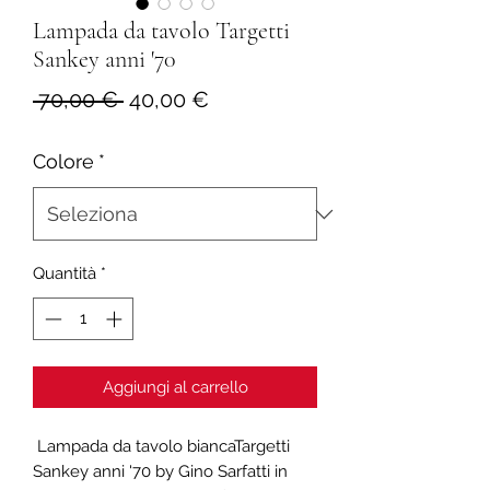
Lampada da tavolo Targetti
Sankey anni '70
Prezzo
Prezzo
 70,00 € 
40,00 €
regolare
scontato
Colore
*
Quantità
*
Aggiungi al carrello
Lampada da tavolo biancaTargetti
Sankey anni '70 by Gino Sarfatti in