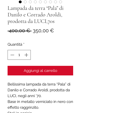
Lampada da terra “Pala” di
Danilo e Corrado Aroldi,
prodotta da LUCI,70s
Prezzo
Prezzo
 400,00 € 
350,00 €
regolare
scontato
Quantità
*
Aggiungi al carrello
Bellissima lampada da terra “Pala” di
Danilo e Corrado Aroldi, prodotta da
LUCI, negli anni ’70.
Base in metallo verniciato in nero con
effetto raggrinzito.