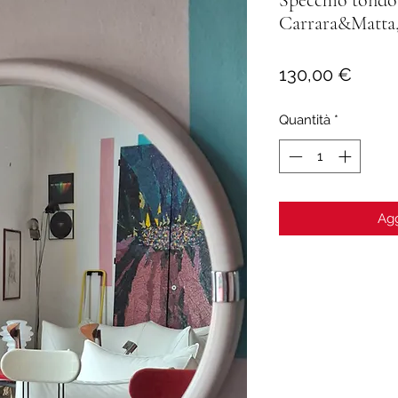
Carrara&Matta,
Prezz
130,00 €
Quantità
*
Agg