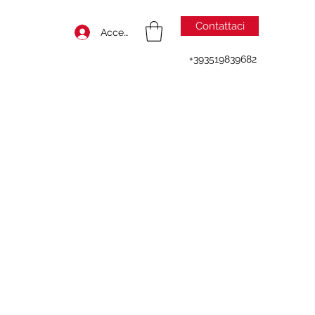
Contattaci
Accedi
+393519839682