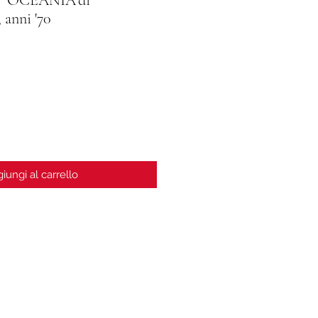
 anni '70
o
iungi al carrello