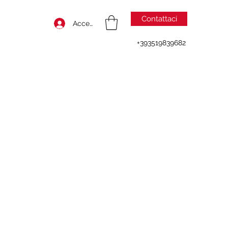
Contattaci
Accedi
+393519839682