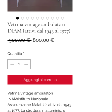
Vetrina vintage ambulatori
INAM (attivi dal 1943 al 1977)
Prezzo
Prezzo
 900,00 € 
800,00 €
regolare
scontato
Quantità
*
Aggiungi al carrello
Vetrina vintage ambulatori
INAM(Istituto Nazionale
Assicurazione Malattia), attivi dal 1943
al 1977. La struttura in alluminio, è